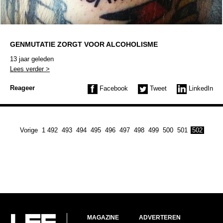
GENMUTATIE ZORGT VOOR ALCOHOLISME
13 jaar geleden
Lees verder >
Reageer
Facebook
Tweet
LinkedIn
Vorige
1
492
493
494
495
496
497
498
499
500
501
502
MAGAZINE
ADVERTEREN